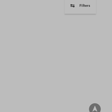
Filters
woningtype
2 onder 1 kapwon
Tussenwoning
Vrijstaande wonin
Beschikbaarheid
In voorbereiding
vrij
In optie
verkocht