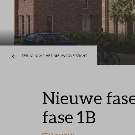
Partners
Leeswij
Veelges
Contact
TERUG NAAR HET NIEUWSOVERZICHT
Nieuwe fase:
fase 1B
17 maart '26