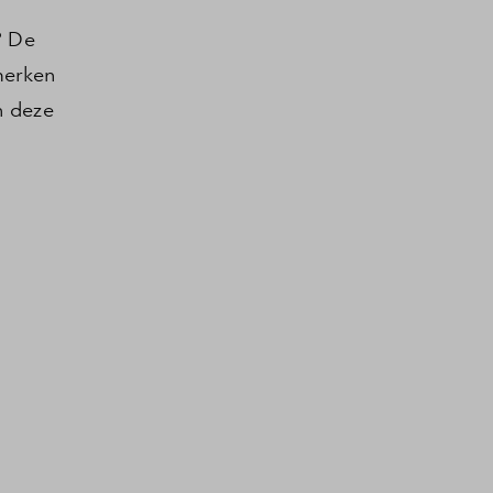
? De
merken
n deze
.