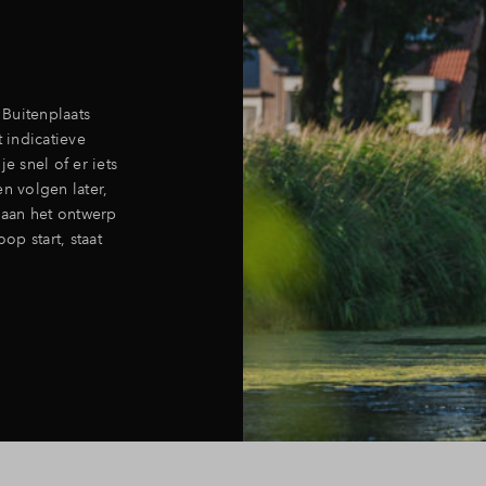
Buitenplaats
t indicatieve
e snel of er iets
n volgen later,
 aan het ontwerp
p start, staat