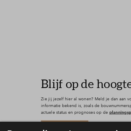
Winkelen
Uitgaan
Sport & spel
Reset filter
Blijf op de hoogte
Zie jij jezelf hier al wonen? Meld je dan aan 
informatie bekend is, zoals de bouwnummerspe
actuele status en prognoses op de
plannings
Blijf op de hoogte