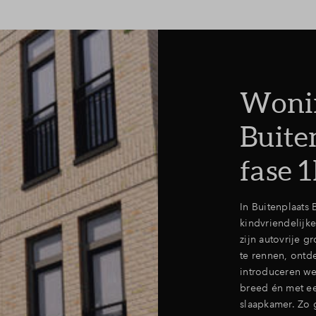
Woni
Buiten
fase 
In Buitenplaats
kindvriendelijke
zijn autovrije 
te rennen, ontde
introduceren we
breed én met een
slaapkamer. Zo 