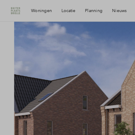
Woningen
Locatie
Planning
Nieuws
Visie
Mijn Ei
Bereikbaarheid
Financi
Voorzieningen
Financi
Duurzaamheid
Toewijz
Voorne aan Zee
Woning