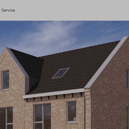
Service
gen Huis
ele check
ering
ing
 kopen