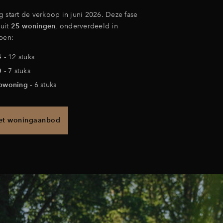
 start de verkoop in juni 2026. Deze fase
 uit
25 woningen
, onderverdeeld in
pen:
4
- 12 stuks
0
- 7 stuks
apwoning
- 6 stuks
het woningaanbod