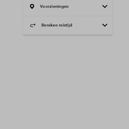
Voorzieningen
Bereken reistijd
Selecteer vervoermiddel
Selecteer vervoermiddel
10min
30min
60min
Onderwijs
Voorzieningen
Bereikbaarheid