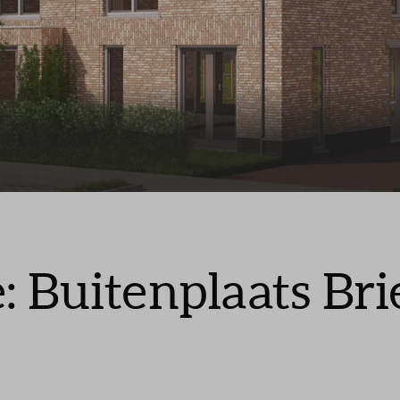
zer
telde vragen
 Buitenplaats Bri