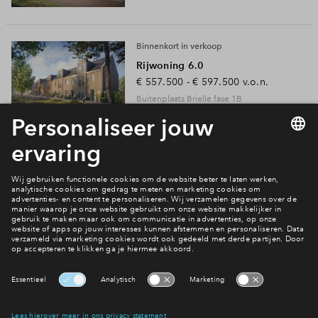
Inloggen
Binnenkort in verkoop
Rijwoning 6.0
€ 557.500 - € 597.500
v.o.n.
Buitenplaats Brielle fase 1B
Nog 3 beschikbaar
Rijwoning 5.4
€ 525.000 - € 600.545
v.o.n.
Buitenplaats Brielle fase 1
In optie
Vrijstaand
€ 1.019.760
v.o.n.
Buitenplaats Brielle fase 1