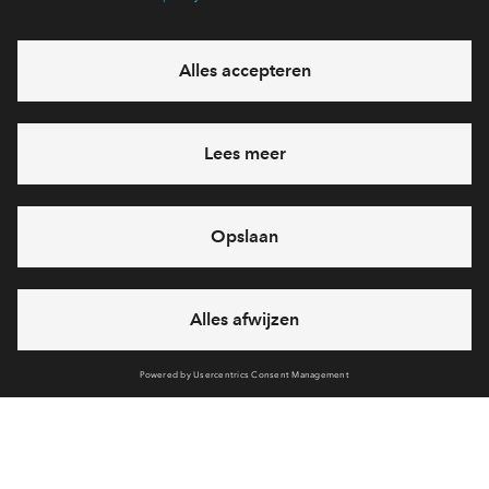
verkocht
2 onder 1 kapwoning
Buitenplaats Brielle fase 1
verkocht
Rijwoning 4.8
Buitenplaats Brielle fase 1
verkocht
Rijwoning Special
Buitenplaats Brielle fase 1