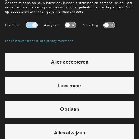
Lees het laatste nieuws
Interesse? Meld je dan snel aan
Hiermee blijf je op de hoogte van het belangrijkste nieuws en
eventuele projecten
Ja, ik wil mij aanmelden
Heb je een vraag en wil je direct antwoord? Bel ons op
088 -
71 22 620
6 dagen per week beschikbaar (behalve tijdens
feestdagen)
vandaag gesloten, maandag zijn we vanaf
09:00 uur weer
bereikbaar