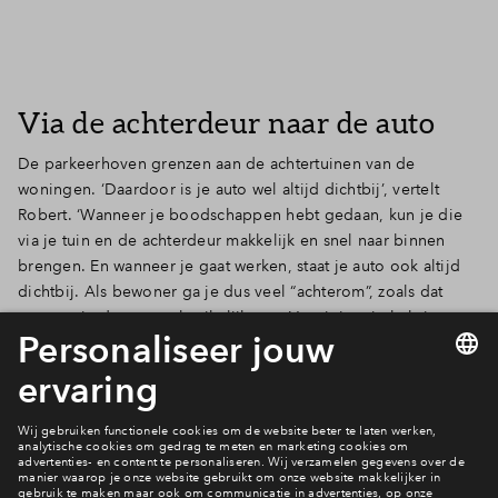
Via de achterdeur naar de auto
De parkeerhoven grenzen aan de achtertuinen van de
woningen. ‘Daardoor is je auto wel altijd dichtbij’, vertelt
Robert. ‘Wanneer je boodschappen hebt gedaan, kun je die
via je tuin en de achterdeur makkelijk en snel naar binnen
brengen. En wanneer je gaat werken, staat je auto ook altijd
dichtbij. Als bewoner ga je dus veel “achterom”, zoals dat
vroeger in dorpen gebruikelijk was. Vanuit je tuin heb je zo
min mogelijk zicht op het blik van auto’s. Zicht op het groen,
maar de auto tóch dichtbij. Dát wordt wonen in Buitenplaats
Brielle.’