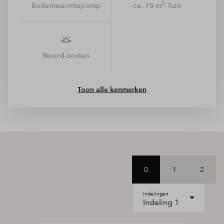
2
Bodemwarmtepomp
ca. 70 m
Tuin
Vastgesteld meerwerk
Bouwnummer 13 wordt uitgevoerd met de volgende
meerwerkopties:
Noord-oosten
Uitbouw achtergevel 1,2 meter
Tuindeuren met zijramen tot op de vloer in het midden
Toon alle kenmerken
Vorstbestendige buitenkraan achtergevel
Aansluitpunt ten behoeve van wasdroger op aparte groep
Bovengenoemde opties zijn reeds in de v.o.n. koopsom
verwerkt.
0
1
2
Indelingen
Indeling 1