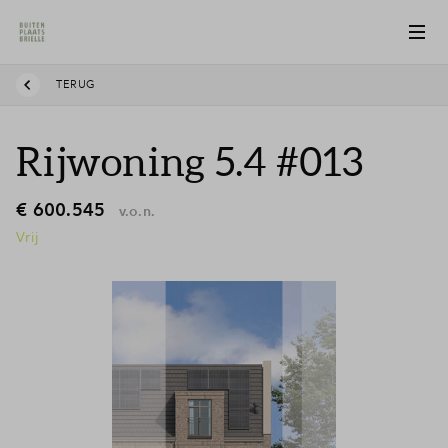
TERUG
Rijwoning 5.4 #013
€ 600.545
v.o.n.
Vrij