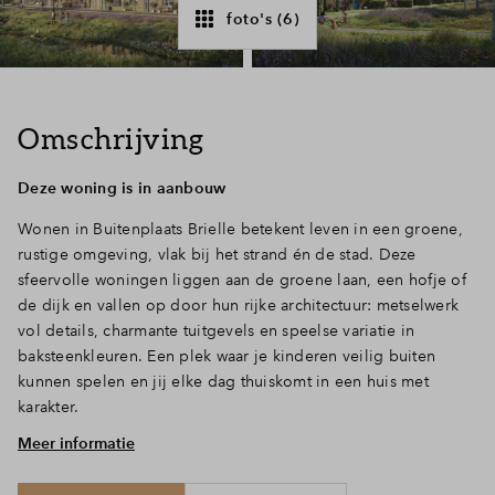
foto's (6)
Inloggen
Omschrijving
Deze woning is in aanbouw
Wonen in Buitenplaats Brielle betekent leven in een groene,
rustige omgeving, vlak bij het strand én de stad. Deze
sfeervolle woningen liggen aan de groene laan, een hofje of
de dijk en vallen op door hun rijke architectuur: metselwerk
vol details, charmante tuitgevels en speelse variatie in
baksteenkleuren. Een plek waar je kinderen veilig buiten
kunnen spelen en jij elke dag thuiskomt in een huis met
karakter.
Meer informatie
Ruimte om samen te leven én te groeien
Je komt binnen in een praktisch ingedeelde entreehal met