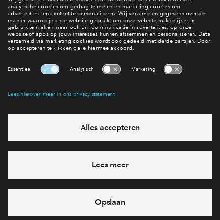
#010
#040
In optie
In optie
Rijwoning 5.4 #010
Rijwoning 5.4
€ 589.885 v.o.n.
€ 585.545 v.o
Buitenplaats Brielle fase 1
Buitenplaats Brielle
Interesse? Meld je dan snel aan
Hiermee blijf je op de hoogte van het belangrijkste nieuws en
eventuele projecten