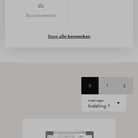
energiezuinig wonen, lage maandlasten én een duurzame
keuze. Helemaal klaar voor de toekomst!
Noord-westen
Toon alle kenmerken
0
1
2
Indelingen
Indeling 1