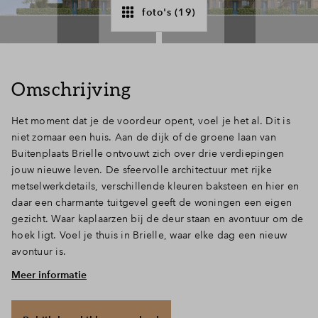
foto's (19)
Inloggen
Omschrijving
Het moment dat je de voordeur opent, voel je het al. Dit is
niet zomaar een huis. Aan de dijk of de groene laan van
Buitenplaats Brielle ontvouwt zich over drie verdiepingen
jouw nieuwe leven. De sfeervolle architectuur met rijke
metselwerkdetails, verschillende kleuren baksteen en hier en
daar een charmante tuitgevel geeft de woningen een eigen
gezicht. Waar kaplaarzen bij de deur staan en avontuur om de
hoek ligt. Voel je thuis in Brielle, waar elke dag een nieuw
avontuur is.
Meer informatie
Voel je thuis
Je stapt deze rijwoning binnen in de entreehal met het toilet,
de meterkast en trap naar boven. De begane grond nodigt uit