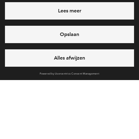
In verkoop
Buitenplaats Brielle fase 1
Zou je ook graag overwonderend willen wonen in
Buitenplaats Brielle? De eerste fase bestaat uit 50
woningen opgedeeld in diverse rijwoningen, 2 onder 1
kap en een vrijstaande woning. Bekijk nu het aanbod op
de pagina Woningen en schrijf je nu in!
Volledige planning
Deel woning